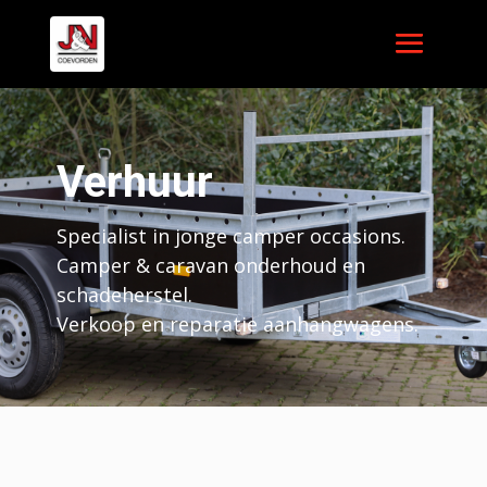
Verhuur
Specialist in jonge camper occasions.
Camper & caravan onderhoud en
schadeherstel.
Verkoop en reparatie aanhangwagens.