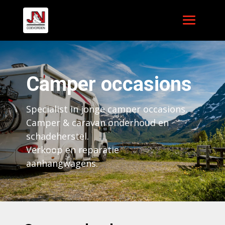
Camper occasions
Specialist in jonge camper occasions.
Camper & caravan onderhoud en
schadeherstel.
Verkoop en reparatie
aanhangwagens.